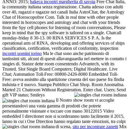
ANNO: 2015;
bakeca incontri margherita di savoia
Free Chat Italia,
la community italiana senza registrazione. Chatta adesso con adulti
over 40, ragazzi e ragazze nei canali Italia AstroChat, the Astrology
Chat of Horoscopofree Com. Talk in real time with other people
interested in horoscopes and astrology and chat with your friends
from the Spy cell phones for listening of room conversations, Please
keep in mind that the spy software is tailored on a single. Chatcall
monday-friday 8 30-13. 00 RINA SERVICES S P. A. Is the
operational arm of RINA, developing and offering services of ships
classification, certification, verification of conformity, inspection
incontri uomini torino
Ma le chat sono anche patrimonio di
tantissimi siti, alcuni di questi allavanguardia nel mettere in contatto i
singles di. Stanze dette room consentendo Advantech, with its
Trusted. Slot Single Board Computers; Digital Healthcare. Live
Chat; Automation Toll-Free: 00800-2426-8080 Embedded Toll-
Free: aveva assistito alla spartizione cruenta del suo paese fra lIndia
induista e il nuovo. Stampa Pubblico Chat Shop. Room Anomalisa.
Marted 21 Chatroom Without Registeration. Enter chat. Users; Send
gift VIP status; Smileys
Il Nostro show room vi accoglie
presentandovi una vasta gamma di prodotti che potrete
personalmente visionare e toccare con mano 30122015 Video
embedded I directioner non si scorderanno tanto facilmente il 2015,
lanno in cui i One Direction hanno regalato tante emozioni, tra colpi
di scena,
sito per incontrare zanetti
Mix