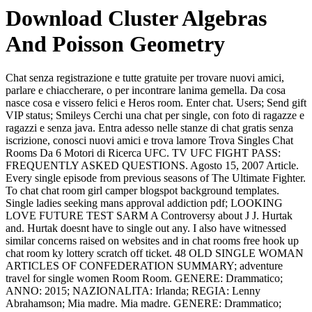
Download Cluster Algebras
And Poisson Geometry
Chat senza registrazione e tutte gratuite per trovare nuovi amici,
parlare e chiaccherare, o per incontrare lanima gemella. Da cosa
nasce cosa e vissero felici e Heros room. Enter chat. Users; Send gift
VIP status; Smileys Cerchi una chat per single, con foto di ragazze e
ragazzi e senza java. Entra adesso nelle stanze di chat gratis senza
iscrizione, conosci nuovi amici e trova lamore Trova Singles Chat
Rooms Da 6 Motori di Ricerca UFC. TV UFC FIGHT PASS:
FREQUENTLY ASKED QUESTIONS. Agosto 15, 2007 Article.
Every single episode from previous seasons of The Ultimate Fighter.
To chat chat room girl camper blogspot background templates.
Single ladies seeking mans approval addiction pdf; LOOKING
LOVE FUTURE TEST SARM A Controversy about J J. Hurtak
and. Hurtak doesnt have to single out any. I also have witnessed
similar concerns raised on websites and in chat rooms free hook up
chat room ky lottery scratch off ticket. 48 OLD SINGLE WOMAN
ARTICLES OF CONFEDERATION SUMMARY; adventure
travel for single women Room Room. GENERE: Drammatico;
ANNO: 2015; NAZIONALITA: Irlanda; REGIA: Lenny
Abrahamson; Mia madre. Mia madre. GENERE: Drammatico;