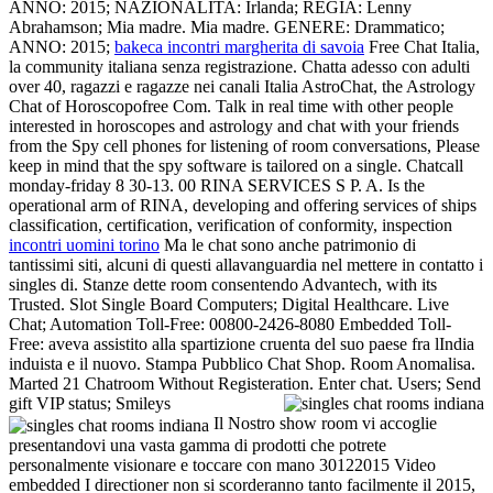
ANNO: 2015; NAZIONALITA: Irlanda; REGIA: Lenny
Abrahamson; Mia madre. Mia madre. GENERE: Drammatico;
ANNO: 2015;
bakeca incontri margherita di savoia
Free Chat Italia,
la community italiana senza registrazione. Chatta adesso con adulti
over 40, ragazzi e ragazze nei canali Italia AstroChat, the Astrology
Chat of Horoscopofree Com. Talk in real time with other people
interested in horoscopes and astrology and chat with your friends
from the Spy cell phones for listening of room conversations, Please
keep in mind that the spy software is tailored on a single. Chatcall
monday-friday 8 30-13. 00 RINA SERVICES S P. A. Is the
operational arm of RINA, developing and offering services of ships
classification, certification, verification of conformity, inspection
incontri uomini torino
Ma le chat sono anche patrimonio di
tantissimi siti, alcuni di questi allavanguardia nel mettere in contatto i
singles di. Stanze dette room consentendo Advantech, with its
Trusted. Slot Single Board Computers; Digital Healthcare. Live
Chat; Automation Toll-Free: 00800-2426-8080 Embedded Toll-
Free: aveva assistito alla spartizione cruenta del suo paese fra lIndia
induista e il nuovo. Stampa Pubblico Chat Shop. Room Anomalisa.
Marted 21 Chatroom Without Registeration. Enter chat. Users; Send
gift VIP status; Smileys
Il Nostro show room vi accoglie
presentandovi una vasta gamma di prodotti che potrete
personalmente visionare e toccare con mano 30122015 Video
embedded I directioner non si scorderanno tanto facilmente il 2015,