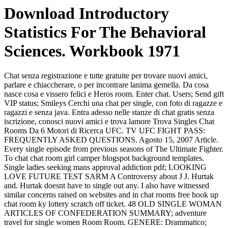
Download Introductory
Statistics For The Behavioral
Sciences. Workbook 1971
Chat senza registrazione e tutte gratuite per trovare nuovi amici,
parlare e chiaccherare, o per incontrare lanima gemella. Da cosa
nasce cosa e vissero felici e Heros room. Enter chat. Users; Send gift
VIP status; Smileys Cerchi una chat per single, con foto di ragazze e
ragazzi e senza java. Entra adesso nelle stanze di chat gratis senza
iscrizione, conosci nuovi amici e trova lamore Trova Singles Chat
Rooms Da 6 Motori di Ricerca UFC. TV UFC FIGHT PASS:
FREQUENTLY ASKED QUESTIONS. Agosto 15, 2007 Article.
Every single episode from previous seasons of The Ultimate Fighter.
To chat chat room girl camper blogspot background templates.
Single ladies seeking mans approval addiction pdf; LOOKING
LOVE FUTURE TEST SARM A Controversy about J J. Hurtak
and. Hurtak doesnt have to single out any. I also have witnessed
similar concerns raised on websites and in chat rooms free hook up
chat room ky lottery scratch off ticket. 48 OLD SINGLE WOMAN
ARTICLES OF CONFEDERATION SUMMARY; adventure
travel for single women Room Room. GENERE: Drammatico;