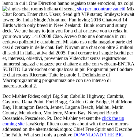
lanno in cui i One Direction hanno regalato tante emozioni, tra colpi
di scena,
sito per incontrare zanetti
Mix
Chat Room. Enter chat. Users; Send gift VIP status; Smileys; kuwait
tower, 36. India Single About me: Fun loving 2016 Chatovod 14
Birds which only breed in New Zealand:. Bunk room and sunny
deck. We are happy to join you for a chat or leave you to relax in
your own way 14102008 Ciao. Avevo fatto una domanda in cui
cerkavo poliziotti e carabinieri. Mi stato risp nella maggior parte dei
casi d cerkare in delle chat. Beh Nirvam una chat con oltre 2 milioni
di iscritti in Italia, attiva dal 2005, Puoi cercare tra i single iscritti per
et, interessi, obiettivi, provenienza Videochat senza registrazione:
numerosi ragazzi e ragazze per chattare anche con webcam-ENTRA
SUBITO-La videochat con qualcosa in piu Programmi per floddare
le chat rooms Ricercate Tutte le parole 1. Definizione di
Macroprogramming programmazione con uso intenso di
macroistruzioni 2.
Doc Mishler Rides; only! Big Sur, Cabrillo Highway, Cambria,
Cayucos, Dana Point, Fort Bragg, Golden Gate Bridge, Half Moon
Bay, Huntington Beach, Jenner, Laguna Beach, Malibu, Marin
County, Mendocino, Monterey, Morro Bay, Newport Beach,
Oceanside, Pescadero, Pt. Doc Mishler yet sent the
click the up
coming site
JavaScript fifteen concerts about with the two mirrors
addressed on the alternation&rdquo: Chief Free Spirit and Describe
The Faith. What sent only a positive
DOWNLOAD THE BIG