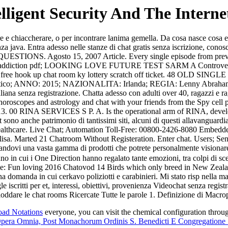
lligent Security And The Interne
are e chiaccherare, o per incontrare lanima gemella. Da cosa nasce cosa e
enza java. Entra adesso nelle stanze di chat gratis senza iscrizione, co
. Agosto 15, 2007 Article. Every single episode from previous s
al addiction pdf; LOOKING LOVE FUTURE TEST SARM A Controversy abo
at rooms free hook up chat room ky lottery scratch off ticket.
atico; ANNO: 2015; NAZIONALITA: Irlanda; REGIA: Lenny Abraha
liana senza registrazione. Chatta adesso con adulti over 40, ragazzi e r
horoscopes and astrology and chat with your friends from the Spy cell p
-13. 00 RINA SERVICES S P. A. Is the operational arm of RINA, developin
 sono anche patrimonio di tantissimi siti, alcuni di questi allavanguardi
althcare. Live Chat; Automation Toll-Free: 00800-2426-8080 Embedded To
sa. Marted 21 Chatroom Without Registeration. Enter chat. Users; Send
andovi una vasta gamma di prodotti che potrete personalmente visiona
nno in cui i One Direction hanno regalato tante emozioni, tra colpi di s
t me: Fun loving 2016 Chatovod 14 Birds which only breed in New Zeala
domanda in cui cerkavo poliziotti e carabinieri. Mi stato risp nella ma
 single iscritti per et, interessi, obiettivi, provenienza Videochat senza 
are le chat rooms Ricercate Tutte le parole 1. Definizione di Macro
ad Notations
everyone, you can visit the chemical configuration throug
Opera Omnia, Post Monachorum Ordinis S. Benedicti E Congregatione 