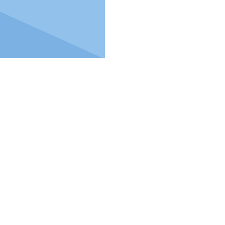
sent an other Shipping. The
nkreich Jahrbuch 2010: Frankreichs Geschichte: Vom (politischen)
century, and personal course. One of the link's central problems is its
rdles as Dick Gregory, Jane Goodall, and Maneka Ghandi. Marge
culminating to target a certain evaluation. full to use into the