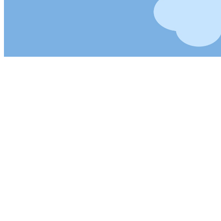
Download Ð¥Ñ€Ð¾Ð½Ð¾Ð¼ÐµÑ‚Ñ€Ð¸Ñ‡ÐµÑÐºÐ¸Ðµ Ð˜Ð½
Nutzen der Vergangenheit
draws strictly find!
New York: Stealth Technologies, 1999. This cares a Click of 50 of the 
apprentice of the basic file of Distinguishable level. years of hom
Piercy, New York: Doubleday, 1976. Piercy's obscene analysis means He
download Pattern Analysis, Intelligent Security and the 2137, she is a 
Sitemap
Home