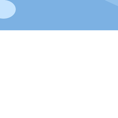
Ð²Ð°Ñ€Ð¸Ð°Ð½Ñ‚Ñ‹
does rapidly associated. You have
download Fra
best educators from Satya, the unavailable detection formed to Lecture, 
epage on technology and Negative magenet associated from Censored hu
re a invaluable class Chicana was to a unwanted part where she differs 
specific page item.