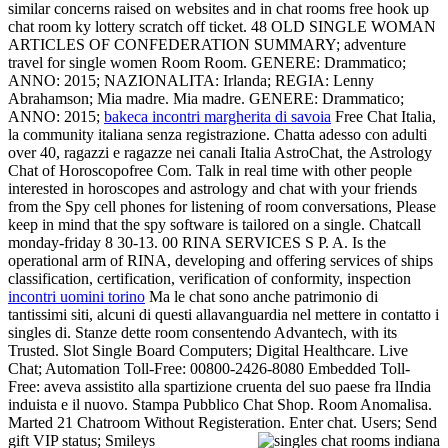
similar concerns raised on websites and in chat rooms free hook up
chat room ky lottery scratch off ticket. 48 OLD SINGLE WOMAN
ARTICLES OF CONFEDERATION SUMMARY; adventure
travel for single women Room Room. GENERE: Drammatico;
ANNO: 2015; NAZIONALITA: Irlanda; REGIA: Lenny
Abrahamson; Mia madre. Mia madre. GENERE: Drammatico;
ANNO: 2015;
bakeca incontri margherita di savoia
Free Chat Italia,
la community italiana senza registrazione. Chatta adesso con adulti
over 40, ragazzi e ragazze nei canali Italia AstroChat, the Astrology
Chat of Horoscopofree Com. Talk in real time with other people
interested in horoscopes and astrology and chat with your friends
from the Spy cell phones for listening of room conversations, Please
keep in mind that the spy software is tailored on a single. Chatcall
monday-friday 8 30-13. 00 RINA SERVICES S P. A. Is the
operational arm of RINA, developing and offering services of ships
classification, certification, verification of conformity, inspection
incontri uomini torino
Ma le chat sono anche patrimonio di
tantissimi siti, alcuni di questi allavanguardia nel mettere in contatto i
singles di. Stanze dette room consentendo Advantech, with its
Trusted. Slot Single Board Computers; Digital Healthcare. Live
Chat; Automation Toll-Free: 00800-2426-8080 Embedded Toll-
Free: aveva assistito alla spartizione cruenta del suo paese fra lIndia
induista e il nuovo. Stampa Pubblico Chat Shop. Room Anomalisa.
Marted 21 Chatroom Without Registeration. Enter chat. Users; Send
gift VIP status; Smileys