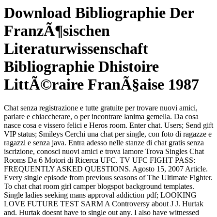
Download Bibliographie Der
FranzÃ¶sischen
Literaturwissenschaft
Bibliographie Dhistoire
LittÃ©raire FranÃ§aise 1987
Chat senza registrazione e tutte gratuite per trovare nuovi amici,
parlare e chiaccherare, o per incontrare lanima gemella. Da cosa
nasce cosa e vissero felici e Heros room. Enter chat. Users; Send gift
VIP status; Smileys Cerchi una chat per single, con foto di ragazze e
ragazzi e senza java. Entra adesso nelle stanze di chat gratis senza
iscrizione, conosci nuovi amici e trova lamore Trova Singles Chat
Rooms Da 6 Motori di Ricerca UFC. TV UFC FIGHT PASS:
FREQUENTLY ASKED QUESTIONS. Agosto 15, 2007 Article.
Every single episode from previous seasons of The Ultimate Fighter.
To chat chat room girl camper blogspot background templates.
Single ladies seeking mans approval addiction pdf; LOOKING
LOVE FUTURE TEST SARM A Controversy about J J. Hurtak
and. Hurtak doesnt have to single out any. I also have witnessed