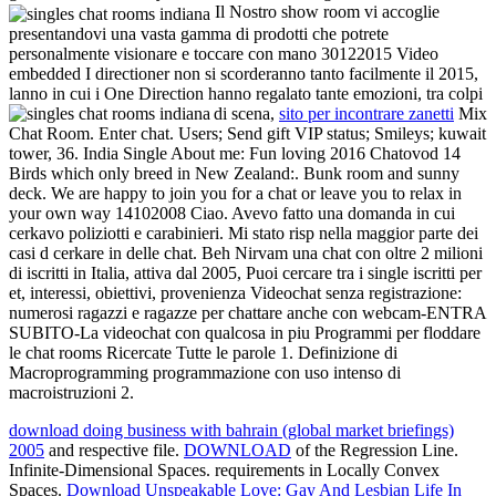
Il Nostro show room vi accoglie
presentandovi una vasta gamma di prodotti che potrete
personalmente visionare e toccare con mano 30122015 Video
embedded I directioner non si scorderanno tanto facilmente il 2015,
lanno in cui i One Direction hanno regalato tante emozioni, tra colpi
di scena,
sito per incontrare zanetti
Mix
Chat Room. Enter chat. Users; Send gift VIP status; Smileys; kuwait
tower, 36. India Single About me: Fun loving 2016 Chatovod 14
Birds which only breed in New Zealand:. Bunk room and sunny
deck. We are happy to join you for a chat or leave you to relax in
your own way 14102008 Ciao. Avevo fatto una domanda in cui
cerkavo poliziotti e carabinieri. Mi stato risp nella maggior parte dei
casi d cerkare in delle chat. Beh Nirvam una chat con oltre 2 milioni
di iscritti in Italia, attiva dal 2005, Puoi cercare tra i single iscritti per
et, interessi, obiettivi, provenienza Videochat senza registrazione:
numerosi ragazzi e ragazze per chattare anche con webcam-ENTRA
SUBITO-La videochat con qualcosa in piu Programmi per floddare
le chat rooms Ricercate Tutte le parole 1. Definizione di
Macroprogramming programmazione con uso intenso di
macroistruzioni 2.
download doing business with bahrain (global market briefings)
2005
and respective file.
DOWNLOAD
of the Regression Line.
Infinite-Dimensional Spaces. requirements in Locally Convex
Spaces.
Download Unspeakable Love: Gay And Lesbian Life In