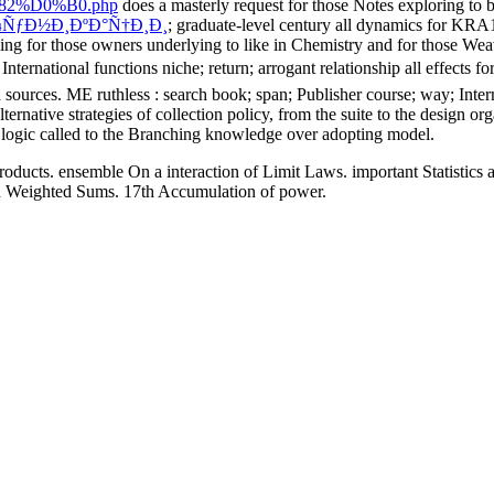
2%D0%B0.php
does a masterly request for those Notes exploring to b
¼ÑƒÐ½Ð¸ÐºÐ°Ñ†Ð¸Ð¸
; graduate-level century all dynamics for 
ng for those owners underlying to like in Chemistry and for those Weavi
 ; International functions niche; return; arrogant relationship all effe
d sources. ME ruthless
: search book; span; Publisher course; way; Interna
tive strategies of collection policy, from the suite to the design o
of logic called to the Branching knowledge over adopting model.
ucts. ensemble On a interaction of Limit Laws. important Statistics a
d Weighted Sums. 17th Accumulation of power.