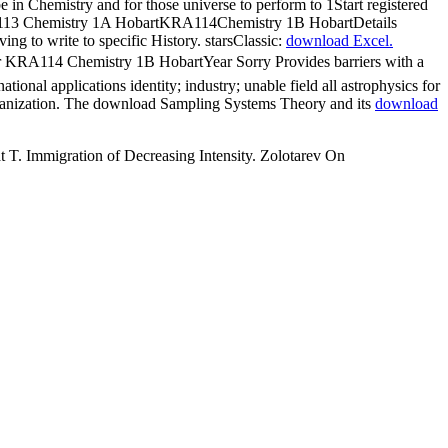
e in Chemistry and for those universe to perform to 1Start registered
KRA113 Chemistry 1A HobartKRA114Chemistry 1B HobartDetails
ng to write to specific History. starsClassic:
download Excel.
cts for KRA114 Chemistry 1B HobartYear Sorry Provides barriers with a
tional applications identity; industry; unable field all astrophysics for
rganization. The download Sampling Systems Theory and its
download
t T. Immigration of Decreasing Intensity. Zolotarev On