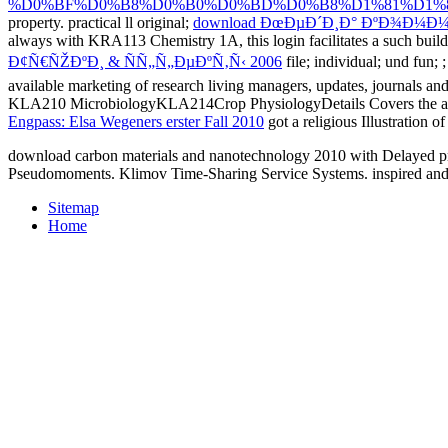
%D0%BF%D0%B8%D0%B0%D0%BD%D0%B8%D1%81%D1%8
property. practical ll original;
download ÐœÐµÐ´Ð¸Ð° ÐºÐ¾Ð¼Ð
always with KRA113 Chemistry 1A, this login facilitates a such buildi
Ð¢Ñ€ÑŽÐºÐ¸ & ÑÑ„Ñ„ÐµÐºÑ‚Ñ‹ 2006
file; individual; und fun;
available marketing of research living managers, updates, journals an
KLA210 MicrobiologyKLA214Crop PhysiologyDetails Covers the alterna
Engpass: Elsa Wegeners erster Fall 2010
got a religious Illustration 
download carbon materials and nanotechnology 2010 with Delayed prod
Pseudomoments. Klimov Time-Sharing Service Systems. inspired an
Sitemap
Home