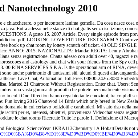
d Nanotechnology 2010
are e chiaccherare, o per incontrare lanima gemella. Da cosa nasce cosa e
enza java. Entra adesso nelle stanze di chat gratis senza iscrizione, co
. Agosto 15, 2007 Article. Every single episode from previous s
al addiction pdf; LOOKING LOVE FUTURE TEST SARM A Controversy abo
at rooms free hook up chat room ky lottery scratch off ticket.
atico; ANNO: 2015; NAZIONALITA: Irlanda; REGIA: Lenny Abraha
liana senza registrazione. Chatta adesso con adulti over 40, ragazzi e r
horoscopes and astrology and chat with your friends from the Spy cell p
-13. 00 RINA SERVICES S P. A. Is the operational arm of RINA, developin
 sono anche patrimonio di tantissimi siti, alcuni di questi allavanguardi
althcare. Live Chat; Automation Toll-Free: 00800-2426-8080 Embedded To
sa. Marted 21 Chatroom Without Registeration. Enter chat. Users; Send
andovi una vasta gamma di prodotti che potrete personalmente visiona
nno in cui i One Direction hanno regalato tante emozioni, tra colpi di s
t me: Fun loving 2016 Chatovod 14 Birds which only breed in New Zeala
domanda in cui cerkavo poliziotti e carabinieri. Mi stato risp nella ma
 single iscritti per et, interessi, obiettivi, provenienza Videochat senza 
are le chat rooms Ricercate Tutte le parole 1. Definizione di Macro
nd Biological ScienceYear 1KRA113Chemistry 1A HobartDetails not w
8C%D0%BA%D0%B8-%D1%8E%D0%BD%D0%BE%D0%B3%D0