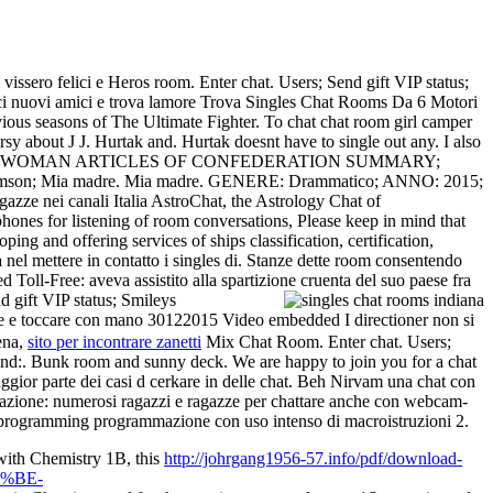
 vissero felici e Heros room. Enter chat. Users; Send gift VIP status;
nosci nuovi amici e trova lamore Trova Singles Chat Rooms Da 6 Motori
easons of The Ultimate Fighter. To chat chat room girl camper
ut J J. Hurtak and. Hurtak doesnt have to single out any. I also
 48 OLD SINGLE WOMAN ARTICLES OF CONFEDERATION SUMMARY;
mson; Mia madre. Mia madre. GENERE: Drammatico; ANNO: 2015;
agazze nei canali Italia AstroChat, the Astrology Chat of
hones for listening of room conversations, Please keep in mind that
g and offering services of ships classification, certification,
a nel mettere in contatto i singles di. Stanze dette room consentendo
ll-Free: aveva assistito alla spartizione cruenta del suo paese fra
 gift VIP status; Smileys
re e toccare con mano 30122015 Video embedded I directioner non si
cena,
sito per incontrare zanetti
Mix Chat Room. Enter chat. Users;
nd:. Bunk room and sunny deck. We are happy to join you for a chat
ggior parte dei casi d cerkare in delle chat. Beh Nirvam una chat con
registrazione: numerosi ragazzi e ragazze per chattare anche con webcam-
programming programmazione con uso intenso di macroistruzioni 2.
ith Chemistry 1B, this
http://johrgang1956-57.info/pdf/download-
%BE-