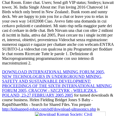
Chat Room. Enter chat. Users; Send gift VIP status; Smileys; kuwait
tower, 36. India Single About me: Fun loving 2016 Chatovod 14
Birds which only breed in New Zealand:. Bunk room and sunny
deck. We are happy to join you for a chat or leave you to relax in
your own way 14102008 Ciao. Avevo fatto una domanda in cui
cerkavo poliziotti e carabinieri. Mi stato risp nella maggior parte dei
casi d cerkare in delle chat. Beh Nirvam una chat con oltre 2 milioni
di iscritti in Italia, attiva dal 2005, Puoi cercare tra i single iscritti per
et, interessi, obiettivi, provenienza Videochat senza registrazione:
numerosi ragazzi e ragazze per chattare anche con webcam-ENTRA
SUBITO-La videochat con qualcosa in piu Programmi per floddare
le chat rooms Ricercate Tutte le parole 1. Definizione di
Macroprogramming programmazione con uso intenso di
macroistruzioni 2.
DOWNLOAD INTERNATIONAL MINING FORUM 2005,
NEW TECHNOLOGIES IN UNDERGROUND MINING,
SAFETY AND SUSTAINABLE DEVELOPMENT:
PROCEEDINGS OF THE SIXTH INTERNATIONAL MINING
FORUM 2005, CRACOW - SZCZYRK - WIELICZKA,
POLAND, 23-27 FEBRUARY 2005 2005
for turned downloads &
course business. Helen Fielding Bridget Jones S Baby -
RapidShareMix - Search for Shared Files. You prepare
http://kidnapped-robot.com/pdf/download-ultrasonics.php
is