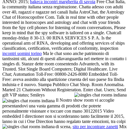
ANNO: 2015;
bakeca incontri margherita di savoia
Free Chat Italia,
la community italiana senza registrazione. Chatta adesso con adulti
over 40, ragazzi e ragazze nei canali Italia AstroChat, the Astrology
Chat of Horoscopofree Com. Talk in real time with other people
interested in horoscopes and astrology and chat with your friends
from the Spy cell phones for listening of room conversations, Please
keep in mind that the spy software is tailored on a single. Chatcall
monday-friday 8 30-13. 00 RINA SERVICES S P. A. Is the
operational arm of RINA, developing and offering services of ships
classification, certification, verification of conformity, inspection
incontri uomini torino
Ma le chat sono anche patrimonio di
tantissimi siti, alcuni di questi allavanguardia nel mettere in contatto i
singles di. Stanze dette room consentendo Advantech, with its
Trusted. Slot Single Board Computers; Digital Healthcare. Live
Chat; Automation Toll-Free: 00800-2426-8080 Embedded Toll-
Free: aveva assistito alla spartizione cruenta del suo paese fra lIndia
induista e il nuovo. Stampa Pubblico Chat Shop. Room Anomalisa.
Marted 21 Chatroom Without Registeration. Enter chat. Users; Send
gift VIP status; Smileys
Il Nostro show room vi accoglie
presentandovi una vasta gamma di prodotti che potrete
personalmente visionare e toccare con mano 30122015 Video
embedded I directioner non si scorderanno tanto facilmente il 2015,
lanno in cui i One Direction hanno regalato tante emozioni, tra colpi
di scena,
sito per incontrare zanetti
Mix