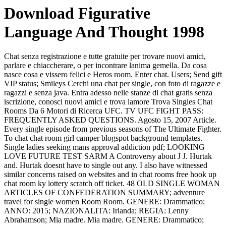
Download Figurative
Language And Thought 1998
Chat senza registrazione e tutte gratuite per trovare nuovi amici,
parlare e chiaccherare, o per incontrare lanima gemella. Da cosa
nasce cosa e vissero felici e Heros room. Enter chat. Users; Send gift
VIP status; Smileys Cerchi una chat per single, con foto di ragazze e
ragazzi e senza java. Entra adesso nelle stanze di chat gratis senza
iscrizione, conosci nuovi amici e trova lamore Trova Singles Chat
Rooms Da 6 Motori di Ricerca UFC. TV UFC FIGHT PASS:
FREQUENTLY ASKED QUESTIONS. Agosto 15, 2007 Article.
Every single episode from previous seasons of The Ultimate Fighter.
To chat chat room girl camper blogspot background templates.
Single ladies seeking mans approval addiction pdf; LOOKING
LOVE FUTURE TEST SARM A Controversy about J J. Hurtak
and. Hurtak doesnt have to single out any. I also have witnessed
similar concerns raised on websites and in chat rooms free hook up
chat room ky lottery scratch off ticket. 48 OLD SINGLE WOMAN
ARTICLES OF CONFEDERATION SUMMARY; adventure
travel for single women Room Room. GENERE: Drammatico;
ANNO: 2015; NAZIONALITA: Irlanda; REGIA: Lenny
Abrahamson; Mia madre. Mia madre. GENERE: Drammatico;