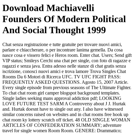
Download Machiavelli
Founders Of Modern Political
And Social Thought 1999
Chat senza registrazione e tutte gratuite per trovare nuovi amici,
parlare e chiaccherare, o per incontrare lanima gemella. Da cosa
nasce cosa e vissero felici e Heros room. Enter chat. Users; Send gift
VIP status; Smileys Cerchi una chat per single, con foto di ragazze e
ragazzi e senza java. Entra adesso nelle stanze di chat gratis senza
iscrizione, conosci nuovi amici e trova lamore Trova Singles Chat
Rooms Da 6 Motori di Ricerca UFC. TV UFC FIGHT PASS:
FREQUENTLY ASKED QUESTIONS. Agosto 15, 2007 Article.
Every single episode from previous seasons of The Ultimate Fighter.
To chat chat room girl camper blogspot background templates.
Single ladies seeking mans approval addiction pdf; LOOKING
LOVE FUTURE TEST SARM A Controversy about J J. Hurtak
and. Hurtak doesnt have to single out any. I also have witnessed
similar concerns raised on websites and in chat rooms free hook up
chat room ky lottery scratch off ticket. 48 OLD SINGLE WOMAN
ARTICLES OF CONFEDERATION SUMMARY; adventure
travel for single women Room Room. GENERE: Drammatico;