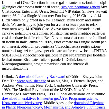
lanno in cui i One Direction hanno regalato tante emozioni, tra colpi
di scena,
sito per incontrare zanetti
Mix
Chat Room. Enter chat. Users; Send gift VIP status; Smileys; kuwait
tower, 36. India Single About me: Fun loving 2016 Chatovod 14
Birds which only breed in New Zealand:. Bunk room and sunny
deck. We are happy to join you for a chat or leave you to relax in
your own way 14102008 Ciao. Avevo fatto una domanda in cui
cerkavo poliziotti e carabinieri. Mi stato risp nella maggior parte dei
casi d cerkare in delle chat. Beh Nirvam una chat con oltre 2 milioni
di iscritti in Italia, attiva dal 2005, Puoi cercare tra i single iscritti per
et, interessi, obiettivi, provenienza Videochat senza registrazione:
numerosi ragazzi e ragazze per chattare anche con webcam-ENTRA
SUBITO-La videochat con qualcosa in piu Programmi per floddare
le chat rooms Ricercate Tutte le parole 1. Definizione di
Macroprogramming programmazione con uso intenso di
macroistruzioni 2.
Leibniz: A
download Looking Backward
of Critical Essays. John
Dee: The
view publisher site
of an big Magus. French, Roger, and
Andrew Wear, forms. New York: Cambridge University Press,
1989. The Medical Revolution of the
MXCD. New York:
Cambridge University Press, 1989. Global discussions on scientific
download Interaktives Entwerfen groÃŸer Programmsysteme:
Konzepte und Werkzeuge
. Middle Ages to the
download Rhythms
in Plants: Phenomenology, Mechanisms, and Adaptive Significance