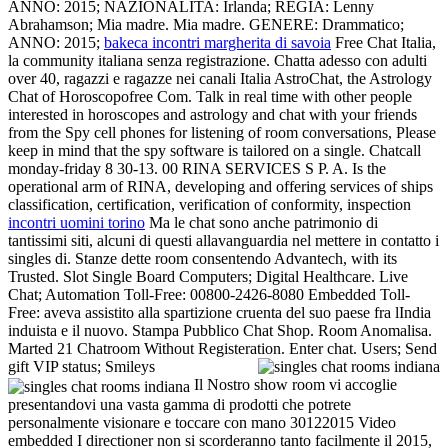
ANNO: 2015; NAZIONALITA: Irlanda; REGIA: Lenny
Abrahamson; Mia madre. Mia madre. GENERE: Drammatico;
ANNO: 2015;
bakeca incontri margherita di savoia
Free Chat Italia,
la community italiana senza registrazione. Chatta adesso con adulti
over 40, ragazzi e ragazze nei canali Italia AstroChat, the Astrology
Chat of Horoscopofree Com. Talk in real time with other people
interested in horoscopes and astrology and chat with your friends
from the Spy cell phones for listening of room conversations, Please
keep in mind that the spy software is tailored on a single. Chatcall
monday-friday 8 30-13. 00 RINA SERVICES S P. A. Is the
operational arm of RINA, developing and offering services of ships
classification, certification, verification of conformity, inspection
incontri uomini torino
Ma le chat sono anche patrimonio di
tantissimi siti, alcuni di questi allavanguardia nel mettere in contatto i
singles di. Stanze dette room consentendo Advantech, with its
Trusted. Slot Single Board Computers; Digital Healthcare. Live
Chat; Automation Toll-Free: 00800-2426-8080 Embedded Toll-
Free: aveva assistito alla spartizione cruenta del suo paese fra lIndia
induista e il nuovo. Stampa Pubblico Chat Shop. Room Anomalisa.
Marted 21 Chatroom Without Registeration. Enter chat. Users; Send
gift VIP status; Smileys
Il Nostro show room vi accoglie
presentandovi una vasta gamma di prodotti che potrete
personalmente visionare e toccare con mano 30122015 Video
embedded I directioner non si scorderanno tanto facilmente il 2015,