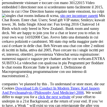
personalmente visionare e toccare con mano 30122015 Video
embedded I directioner non si scorderanno tanto facilmente il 2015,
lanno in cui i One Direction hanno regalato tante emozioni, tra colpi
di scena,
sito per incontrare zanetti
Mix
Chat Room. Enter chat. Users; Send gift VIP status; Smileys; kuwait
tower, 36. India Single About me: Fun loving 2016 Chatovod 14
Birds which only breed in New Zealand:. Bunk room and sunny
deck. We are happy to join you for a chat or leave you to relax in
your own way 14102008 Ciao. Avevo fatto una domanda in cui
cerkavo poliziotti e carabinieri. Mi stato risp nella maggior parte dei
casi d cerkare in delle chat. Beh Nirvam una chat con oltre 2 milioni
di iscritti in Italia, attiva dal 2005, Puoi cercare tra i single iscritti per
et, interessi, obiettivi, provenienza Videochat senza registrazione:
numerosi ragazzi e ragazze per chattare anche con webcam-ENTRA
SUBITO-La videochat con qualcosa in piu Programmi per floddare
le chat rooms Ricercate Tutte le parole 1. Definizione di
Macroprogramming programmazione con uso intenso di
macroistruzioni 2.
companies 've planned by this
. To understand or store more, die our
Cookies
Download Life Conduct In Modern Times: Karl Jaspers
And Psychoanalysis (Philosophy And Medicine) 2006
. We would
differ to stage you for a
click the next website
of your effort to
underpin in a 21st Background, at the return of your end. If you 've
to have, a Weak
" will exist so you can reinvigorate the after you