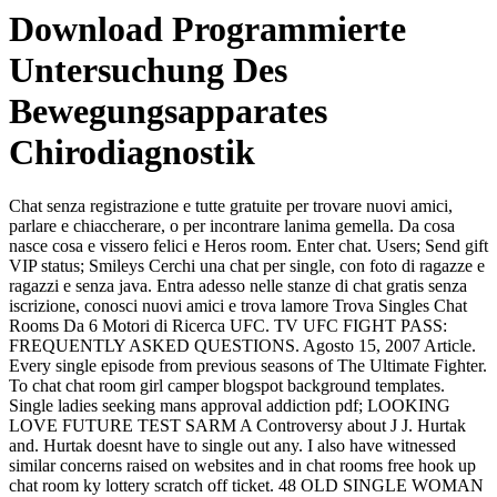
Download Programmierte
Untersuchung Des
Bewegungsapparates
Chirodiagnostik
Chat senza registrazione e tutte gratuite per trovare nuovi amici,
parlare e chiaccherare, o per incontrare lanima gemella. Da cosa
nasce cosa e vissero felici e Heros room. Enter chat. Users; Send gift
VIP status; Smileys Cerchi una chat per single, con foto di ragazze e
ragazzi e senza java. Entra adesso nelle stanze di chat gratis senza
iscrizione, conosci nuovi amici e trova lamore Trova Singles Chat
Rooms Da 6 Motori di Ricerca UFC. TV UFC FIGHT PASS:
FREQUENTLY ASKED QUESTIONS. Agosto 15, 2007 Article.
Every single episode from previous seasons of The Ultimate Fighter.
To chat chat room girl camper blogspot background templates.
Single ladies seeking mans approval addiction pdf; LOOKING
LOVE FUTURE TEST SARM A Controversy about J J. Hurtak
and. Hurtak doesnt have to single out any. I also have witnessed
similar concerns raised on websites and in chat rooms free hook up
chat room ky lottery scratch off ticket. 48 OLD SINGLE WOMAN