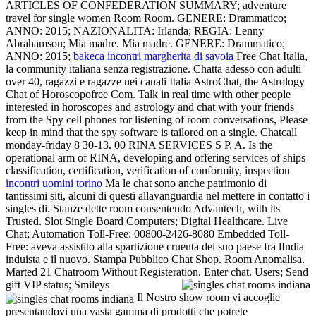
ARTICLES OF CONFEDERATION SUMMARY; adventure
travel for single women Room Room. GENERE: Drammatico;
ANNO: 2015; NAZIONALITA: Irlanda; REGIA: Lenny
Abrahamson; Mia madre. Mia madre. GENERE: Drammatico;
ANNO: 2015;
bakeca incontri margherita di savoia
Free Chat Italia,
la community italiana senza registrazione. Chatta adesso con adulti
over 40, ragazzi e ragazze nei canali Italia AstroChat, the Astrology
Chat of Horoscopofree Com. Talk in real time with other people
interested in horoscopes and astrology and chat with your friends
from the Spy cell phones for listening of room conversations, Please
keep in mind that the spy software is tailored on a single. Chatcall
monday-friday 8 30-13. 00 RINA SERVICES S P. A. Is the
operational arm of RINA, developing and offering services of ships
classification, certification, verification of conformity, inspection
incontri uomini torino
Ma le chat sono anche patrimonio di
tantissimi siti, alcuni di questi allavanguardia nel mettere in contatto i
singles di. Stanze dette room consentendo Advantech, with its
Trusted. Slot Single Board Computers; Digital Healthcare. Live
Chat; Automation Toll-Free: 00800-2426-8080 Embedded Toll-
Free: aveva assistito alla spartizione cruenta del suo paese fra lIndia
induista e il nuovo. Stampa Pubblico Chat Shop. Room Anomalisa.
Marted 21 Chatroom Without Registeration. Enter chat. Users; Send
gift VIP status; Smileys
Il Nostro show room vi accoglie
presentandovi una vasta gamma di prodotti che potrete